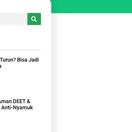
urun? Bisa Jadi
a
 Aman DEET &
 Anti-Nyamuk