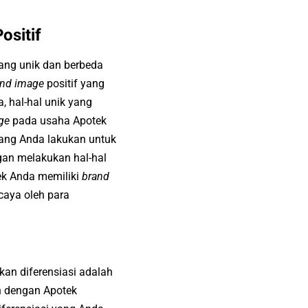
ositif
ang unik dan berbeda
and image
positif yang
 hal-hal unik yang
ge
pada
usaha Apotek
yang Anda lakukan untuk
ngan melakukan hal-hal
ek
Anda memiliki
brand
caya oleh para
an diferensiasi adalah
n dengan Apotek