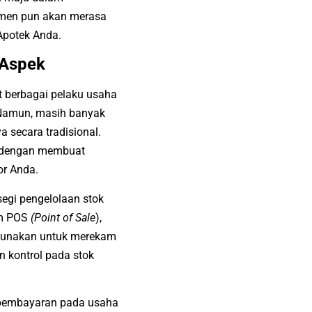
umen pun akan merasa
 Apotek Anda.
 Aspek
berbagai pelaku usaha
amun, masih banyak
 secara tradisional.
si dengan membuat
or Anda.
segi pengelolaan stok
em POS
(Point of Sale
),
igunakan untuk merekam
n kontrol pada stok
a pembayaran pada
usaha