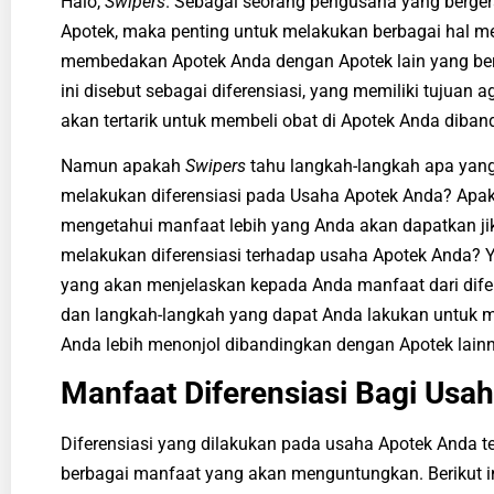
Halo,
Swipers
. Sebagai seorang pengusaha yang berger
Apotek,
maka penting untuk melakukan berbagai hal men
membedakan Apotek Anda dengan Apotek lain yang bera
ini disebut sebagai diferensiasi, yang memiliki tujuan 
akan tertarik untuk membeli obat di Apotek Anda diban
Namun apakah
Swipers
tahu langkah-langkah apa yang
melakukan diferensiasi pada
Usaha Apotek
Anda? Apak
mengetahui manfaat lebih yang Anda akan dapatkan j
melakukan diferensiasi terhadap
usaha Apotek
Anda? Yu
yang akan menjelaskan kepada Anda manfaat dari dife
dan langkah-langkah yang dapat Anda lakukan untuk
Anda lebih menonjol dibandingkan dengan Apotek lain
Manfaat Diferensiasi Bagi
Usah
Diferensiasi yang dilakukan pada
usaha Apotek
Anda t
berbagai manfaat yang akan menguntungkan. Berikut i