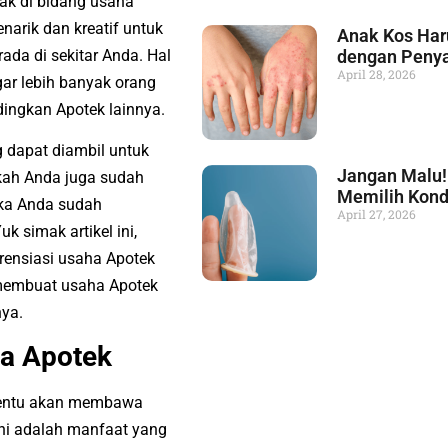
ak di bidang
usaha
arik dan kreatif untuk
Anak Kos Ha
da di sekitar Anda. Hal
dengan Penyak
April 28, 2026
agar lebih banyak orang
dingkan Apotek lainnya.
 dapat diambil untuk
Jangan Malu! 
ah Anda juga sudah
Memilih Kond
ika Anda sudah
April 27, 2026
k simak artikel ini,
rensiasi
usaha Apotek
 membuat
usaha Apotek
nya.
a Apotek
entu akan membawa
ni adalah manfaat yang