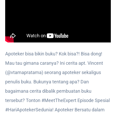
Apoteker bisa bikin buku? Kok bisa?! Bisa dong!
Mau tau gimana caranya? Ini cerita apt. Vincent
(@vtamapratama) seorang apoteker sekaligus
penulis buku. Bukunya tentang apa? Dan
bagaimana cerita dibalik pembuatan buku
tersebut? Tonton #MeetTheExpert Episode Spesial
#HariApotekerSedunia! Apoteker Bersatu dalam