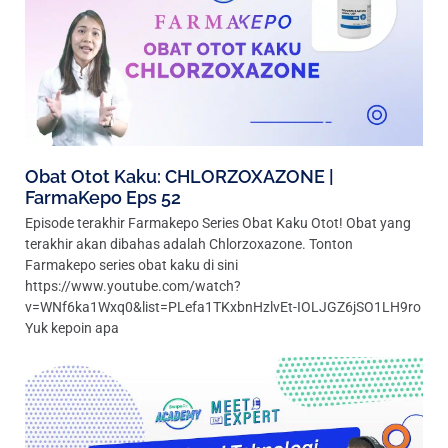
Obat Otot Kaku: CHLORZOXAZONE |
FarmaKepo Eps 52
Episode terakhir Farmakepo Series Obat Kaku Otot! Obat yang
terakhir akan dibahas adalah Chlorzoxazone. Tonton
Farmakepo series obat kaku di sini
https://www.youtube.com/watch?
v=WNf6ka1Wxq0&list=PLefa1TKxbnHzlvEt-IOLJGZ6jSO1LH9ro
Yuk kepoin apa