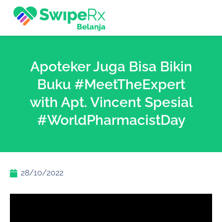
Apoteker Juga Bisa Bikin
Buku #MeetTheExpert
with Apt. Vincent Spesial
#WorldPharmacistDay
28/10/2022