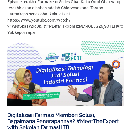
Episode terakhir Farmakepo Series Obat Kaku Otot! Obat yang
terakhir akan dibahas adalah Chlorzoxazone. Tonton
Farmakepo series obat kaku di sini
https://www.youtube.com/watch?
v=WNf6ka1Wxq0&list=PLefa1TKxbnHzlvEt-IOLJGZ6jSO1LH9ro
Yuk kepoin apa
Digitalisasi Farmasi Memberi Solusi,
Bagaimana Penerapannya? #MeetTheExpert
with Sekolah Farmasi ITB