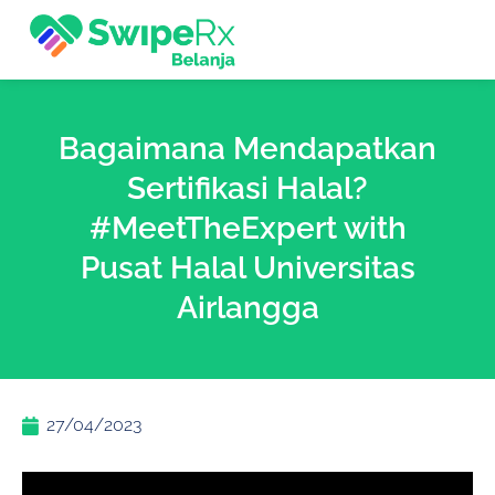
Bagaimana Mendapatkan
Sertifikasi Halal?
#MeetTheExpert with
Pusat Halal Universitas
Airlangga
27/04/2023