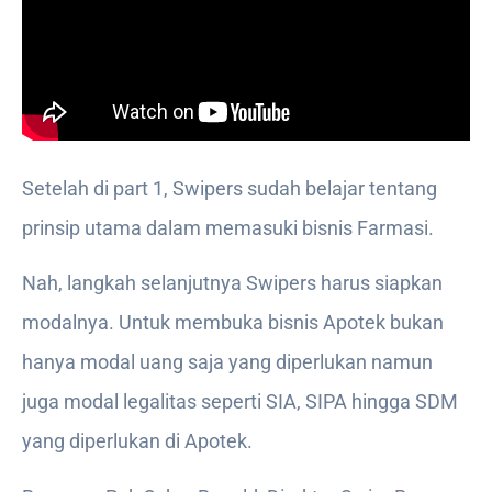
Setelah di part 1, Swipers sudah belajar tentang
prinsip utama dalam memasuki bisnis Farmasi.
Nah, langkah selanjutnya Swipers harus siapkan
modalnya. Untuk membuka bisnis Apotek bukan
hanya modal uang saja yang diperlukan namun
juga modal legalitas seperti SIA, SIPA hingga SDM
yang diperlukan di Apotek.