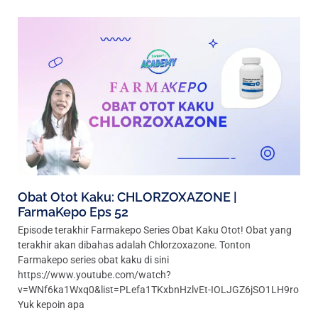
Obat Otot Kaku: CHLORZOXAZONE |
FarmaKepo Eps 52
Episode terakhir Farmakepo Series Obat Kaku Otot! Obat yang
terakhir akan dibahas adalah Chlorzoxazone. Tonton
Farmakepo series obat kaku di sini
https://www.youtube.com/watch?
v=WNf6ka1Wxq0&list=PLefa1TKxbnHzlvEt-IOLJGZ6jSO1LH9ro
Yuk kepoin apa