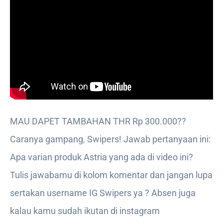
MAU DAPET TAMBAHAN THR Rp 300.000??
Caranya gampang, Swipers! Jawab pertanyaan ini:
Apa varian produk Astria yang ada di video ini?
Tulis jawabamu di kolom komentar dan jangan lupa
sertakan username IG Swipers ya ? Absen juga
kalau kamu sudah ikutan di instagram