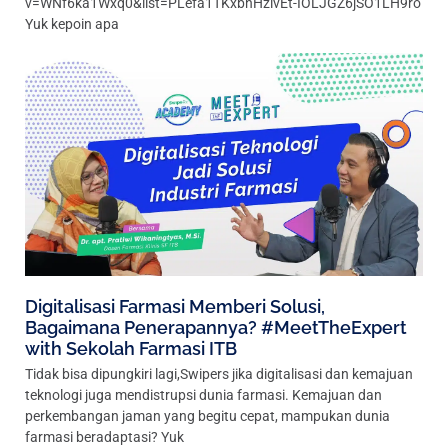
v=WNf6ka1Wxq0&list=PLefa1TKxbnHzlvEt-IOLJGZ6jSO1LH9ro
Yuk kepoin apa
Digitalisasi Farmasi Memberi Solusi,
Bagaimana Penerapannya? #MeetTheExpert
with Sekolah Farmasi ITB
Tidak bisa dipungkiri lagi,Swipers jika digitalisasi dan kemajuan
teknologi juga mendistrupsi dunia farmasi. Kemajuan dan
perkembangan jaman yang begitu cepat, mampukan dunia
farmasi beradaptasi? Yuk