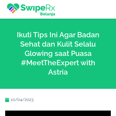
Ikuti Tips Ini Agar Badan
Sehat dan Kulit Selalu
Glowing saat Puasa
#MeetTheExpert with
Astria
10/04/2023